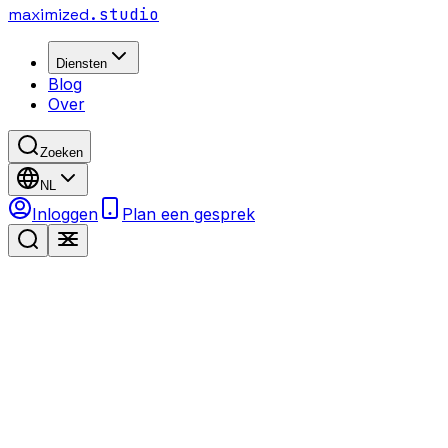
maximized
.studio
Diensten
Blog
Over
Zoeken
NL
Inloggen
Plan een gesprek