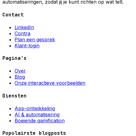
automatiseringen, zodat jij je kunt richten op wat telt.
Contact
LinkedIn
Contra
Plan een gesprek
Klant-login
Pagina's
08
Over
Blog
Onze interactieve voorbeelden
Diensten
App-ontwikkeling
AI & automatisering
Boeiende gamification
Populairste blogposts
Nog 8 stempels tot je gratis koffie