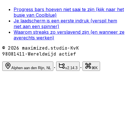
Progress bars hoeven niet saai te zijn (kijk naar het
Scan bij de kassa
busje van Coolblue)
Je laadscherm is een eerste indruk (verspil hem
Recente bestellingen
niet aan een spinner)
Waarom streaks zo verslavend zijn (en wanneer ze
averechts werken)
Bekijk alles
Nog geen bestellingen. Druk op afspelen om de
©
2026
maximized.studio
·
KvK
kaart te vullen.
98081411
·
Wereldwijd actief
Home
Kaart
·
·
Alphen aan den Rijn, NL
v
2.14.3
⌘K
Rewards
Account