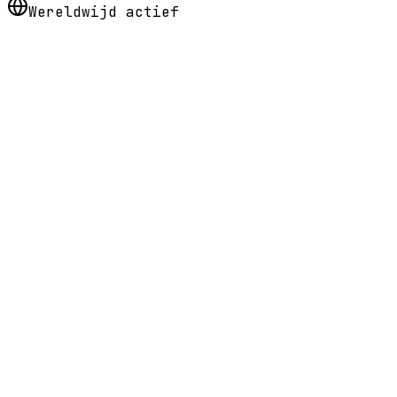
Wereldwijd actief
Waarom kiezen voor
Maximized
?
Ontwerp, bouw en itereer met iemand die het al heeft ge