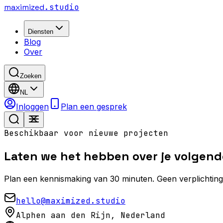
maximized
.studio
Diensten
Blog
Over
Zoeken
NL
Inloggen
Plan een gesprek
Beschikbaar voor nieuwe projecten
Laten we het hebben over je
volgend
Plan een kennismaking van 30 minuten. Geen verplichtinge
hello@maximized.studio
Alphen aan den Rijn, Nederland