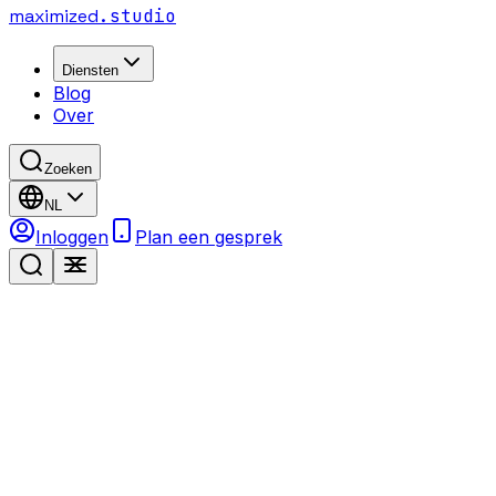
maximized
.studio
Diensten
Blog
Over
Zoeken
NL
Inloggen
Plan een gesprek
Case study
App-ontwikkeling
Interactief: probeer het